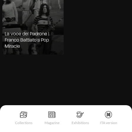
La voce del Padrone |
Franco Battiato’s Pop
Miracle
Notice at collection
Collections
Magazine
Exhibitions
ITA version