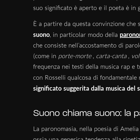
suo significato è aperto e il poeta è in g
È a partire da questa convinzione che si
suono
, in particolar modo della
parono
che consiste nell’accostamento di parol
(come in
porte-morte
,
carta-canta
,
vol
frequenza nei testi della musica rap e 
con Rosselli qualcosa di fondamentale n
significato suggerita dalla musica del s
Suono chiama suono: la 
La paronomasia, nella poesia di Amelia R
ossia
una generica tendenza alla ripeti