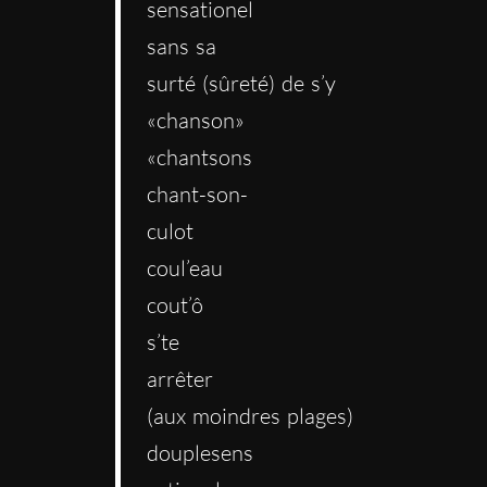
sensationel
sans sa
surté (sûreté) de s’y
«chanson»
«chantsons
chant-son-
culot
coul’eau
cout’ô
s’te
arrêter
(aux moindres plages)
douplesens