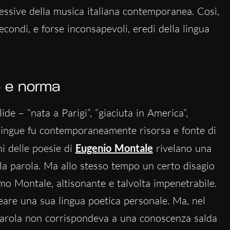
pressive della musica italiana contemporanea. Così,
condi, e forse inconsapevoli, eredi della lingua
re e norma
ide – “nata a Parigi”, “giaciuta in America”,
rilingue fu contemporaneamente risorsa e fonte di
ni delle poesie di
Eugenio Montale
rivelano una
ella parola. Ma allo stesso tempo un certo disagio
imo Montale, altisonante e talvolta impenetrabile.
eare una sua lingua poetica personale. Ma, nel
a parola non corrispondeva a una conoscenza salda