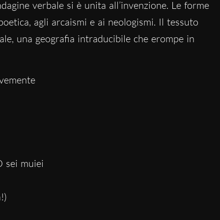
indagine verbale si è unita all’invenzione. Le forme
oetica, agli arcaismi e ai neologismi. Il tessuto
nale, una geografia intraducibile che erompe in
avemente
O sei muiei
!)