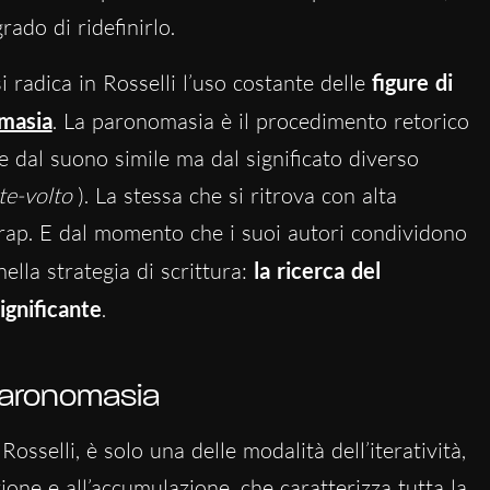
rado di ridefinirlo.
 radica in Rosselli l’uso costante delle
figure di
masia
. La paronomasia è il procedimento retorico
e dal suono simile ma dal significato diverso
te-volto
).
La stessa che si ritrova con alta
trap. E dal momento che i suoi autori condividono
ella strategia di scrittura:
la ricerca del
ignificante
.
paronomasia
osselli, è solo una delle modalità dell’iteratività
,
zione e all’accumulazione
, che
caratterizza tutta la